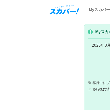
Myスカパー
Myスカ
2025年
※
移行中にブ
※
移行後に情