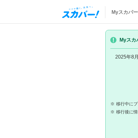
Myスカパー
Myスカ
2025年
※
移行中にブ
※
移行後に情