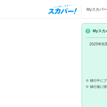
Myスカパー
Myスカ
2025年
※
移行中にブ
※
移行後に情