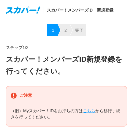
スカパー！メンバーズID 新規登録
1
2
完了
お客
.
確認
.
様情
コー
ステップ1/2
報入
ド入
スカパー！メンバーズID新規登録を
力
力
行ってください。
ご注意
（旧）Myスカパー！IDをお持ちの方は
こちら
から移行手続
きを行ってください。