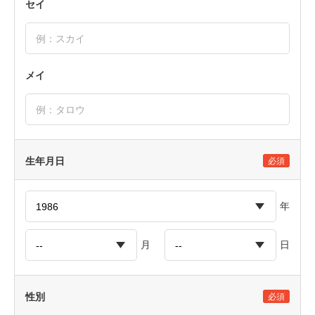
セイ
メイ
生年月日
必須
年
月
日
性別
必須