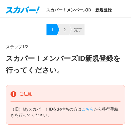
スカパー！メンバーズID 新規登録
1
2
完了
お客
.
確認
.
様情
コー
ステップ1/2
報入
ド入
スカパー！メンバーズID新規登録を
力
力
行ってください。
ご注意
（旧）Myスカパー！IDをお持ちの方は
こちら
から移行手続
きを行ってください。