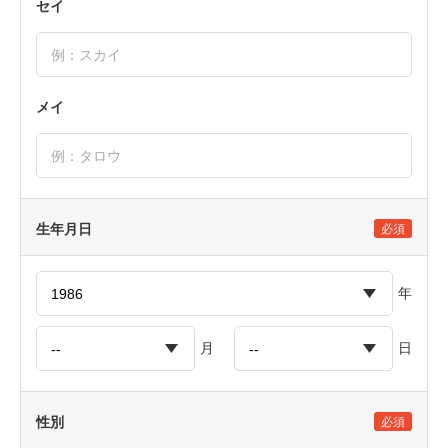
セイ
メイ
生年月日
必須
年
月
日
性別
必須